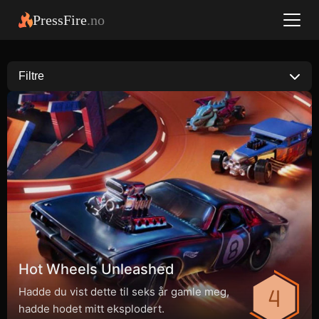
PressFire
.no
Filtre
Hot Wheels Unleashed
Hadde du vist dette til seks år gamle meg,
hadde hodet mitt eksplodert.