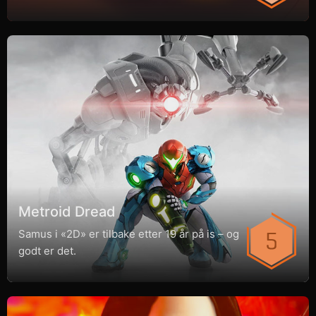
Metroid Dread
Samus i «2D» er tilbake etter 19 år på is – og
godt er det.