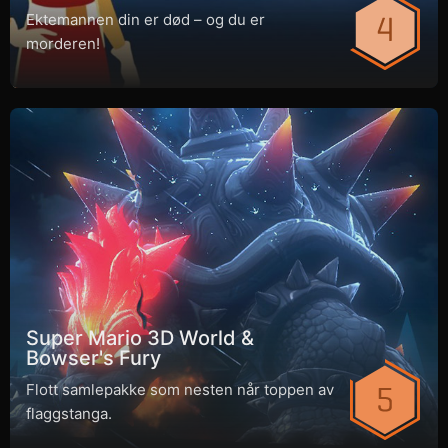
Ektemannen din er død – og du er
morderen!
Super Mario 3D World &
Bowser's Fury
Flott samlepakke som nesten når toppen av
flaggstanga.