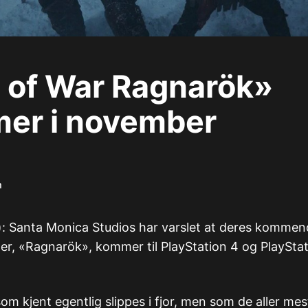
 of War Ragnarök»
er i november
m
o): Santa Monica Studios har varslet at deres komme
r, «Ragnarök», kommer til PlayStation 4 og PlayStat
 som kjent egentlig slippes i fjor, men som de aller me