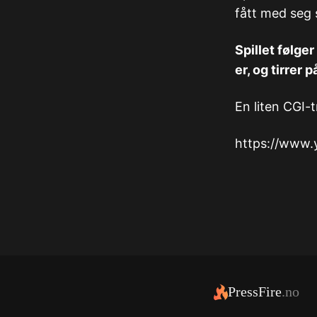
fått med seg 
Spillet følge
er, og tirrer
En liten CGI-t
https://www
PressFire
.no