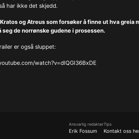
så har ikke det skjedd.
r Kratos og Atreus som forsøker å finne ut hva grei
 på seg de norrønske gudene i prosessen.
railer er også sluppet:
.youtube.com/watch?v=dIQGI36BxDE
Ansvarlig redaktør
Tips
Erik Fossum
Kontakt oss he