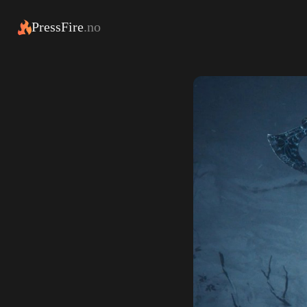
PressFire
.no