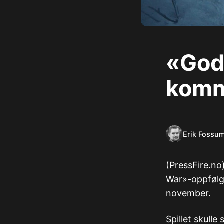
«God
komm
Erik Fossu
​(PressFire.n
War»-oppfølge
november.
Spillet skulle