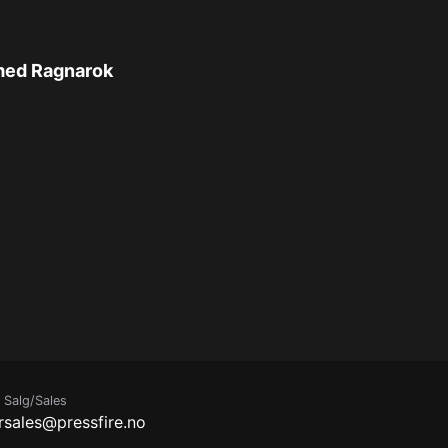
a med Ragnarok
Salg/Sales
r
sales@pressfire.no