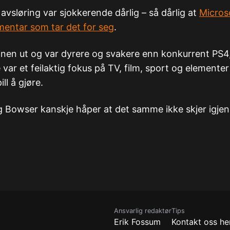
avsløring var sjokkerende dårlig – så dårlig at
Microso
entar som tar det for seg
.
nen ut og var dyrere og svakere enn konkurrent PS4
ar et feilaktig fokus på TV, film, sport og elemente
ll å gjøre.
g Bowser kanskje håper at det samme ikke skjer igjen
Ansvarlig redaktør
Tips
Erik Fossum
Kontakt oss he