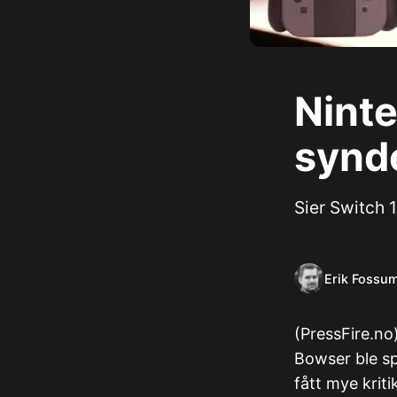
Nint
synd
Sier Switch 1
Erik Fossu
(PressFire.no
Bowser ble s
fått mye kriti