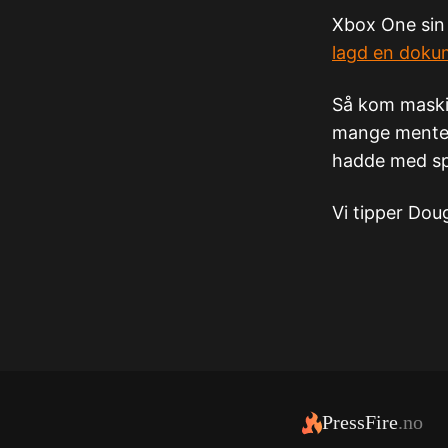
Xbox One sin 
lagd en dokum
Så kom maski
mange mente v
hadde med spi
Vi tipper Dou
PressFire
.no