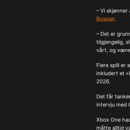
– Vi skjønner 
Bowser
.
– Det er grun
tilgjengelig, 
vårt, og være
Flere spill e
inkludert et 
2026.
Det får tanken
intervju med 
Xbox One had
måtte alltid v