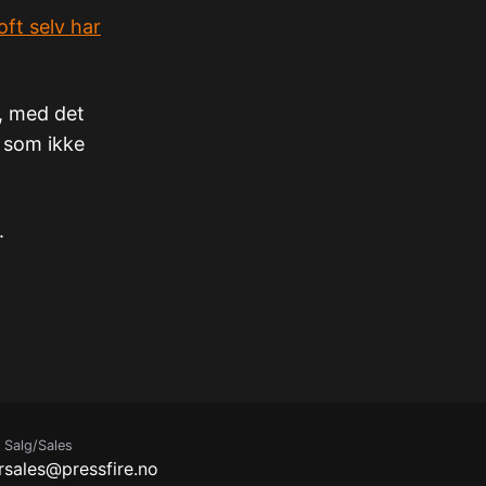
ft selv har
, med det
r som ikke
.
Salg/Sales
r
sales@pressfire.no