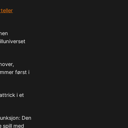
teller
rmen
illuniverset
mover,
mmer først i
ttrick i et
funksjon: Den
e spill med