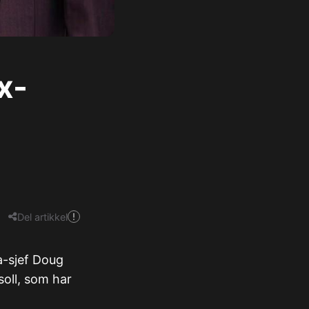
x-
Del artikkel
a-sjef Doug
oll, som har