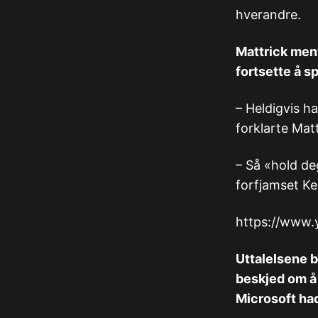
hverandre.
Mattrick ment
fortsette å s
– Heldigvis ha
forklarte Matt
– Så «hold deg
forfjamset Ke
https://www
Uttalelsene b
beskjed om å 
Microsoft ha