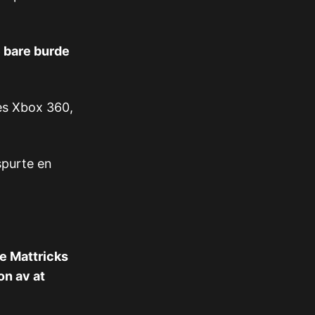
e bare burde
les Xbox 360,
spurte en
le Mattricks
on av at