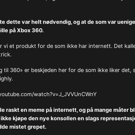
e dette var helt nødvendig, og at de som var uenig
pille på Xbox 360.
r vi et produkt for de som ikke har internett. Det kal
rick.
 til 360» er beskjeden her for de som ikke liker det, 
ighly.
.youtube.com/watch?v=J_JVVUnCWnY
le raskt en meme på internett, og på mange måter b
ikke kjøpe den nye konsollen en slags representasj
dde mistet grepet.