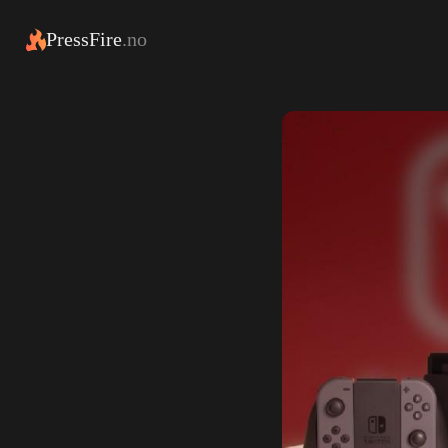
PressFire
.no