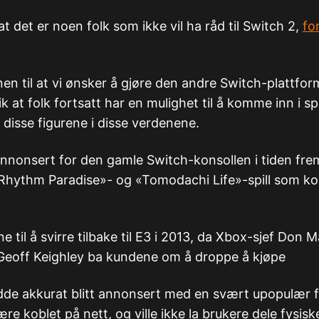
at det er noen folk som ikke vil ha råd til Switch 2,
for
nen til at vi ønsker å gjøre den andre Switch-plattfo
slik at folk fortsatt har en mulighet til å komme inn i sp
 disse figurene i disse verdenene.
r annonsert for den gamle Switch-konsollen i tiden fre
«Rhythm Paradise»- og «Tomodachi Life»-spill som ko
e til å svirre tilbake til E3 i 2013, da Xbox-sjef Don Ma
Geoff Keighley ba kundene om å droppe å kjøpe
de akkurat blitt annonsert med en svært upopulær 
ære koblet på nett, og ville ikke la brukere dele fysisk