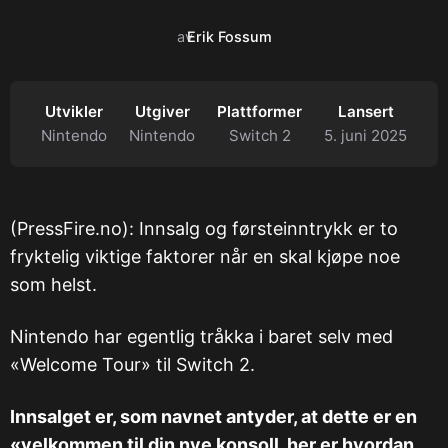
av
Erik Fossum
Utvikler
Utgiver
Plattformer
Lansert
Nintendo
Nintendo
Switch 2
5. juni 2025
(PressFire.no): Innsalg og førsteinntrykk er to
fryktelig viktige faktorer når en skal kjøpe noe
som helst.
Nintendo har egentlig tråkka i baret selv med
«Welcome Tour» til Switch 2.
Innsalget er, som navnet antyder, at dette er en
«velkommen til din nye konsoll, her er hvordan