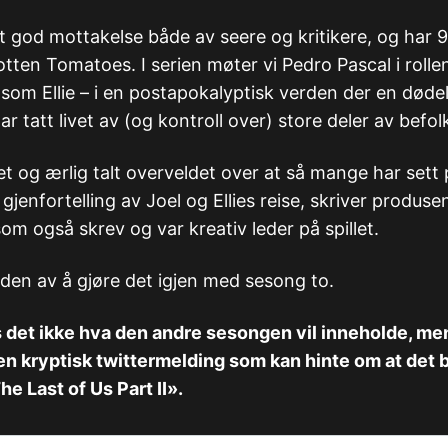
tt god mottakelse både av seere og kritikere, og har 
tten Tomatoes. I serien møter vi Pedro Pascal i roll
som Ellie – i en postapokalyptisk verden der en dødel
r tatt livet av (og kontroll over) store deler av befo
t og ærlig talt overveldet over at så mange har sett 
r gjenfortelling av Joel og Ellies reise, skriver produse
m også skrev og var kreativ leder på spillet.
leden av å gjøre det igjen med sesong to.
es det ikke hva den andre sesongen vil inneholde, 
en kryptisk twittermelding som kan hinte om at det bl
he Last of Us Part II».