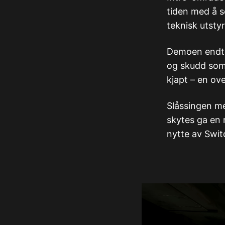
tiden med å s
teknisk utstyr
Demoen endte
og skudd som 
kjapt – en ove
Slåssingen m
skytes ga en m
nytte av Swit