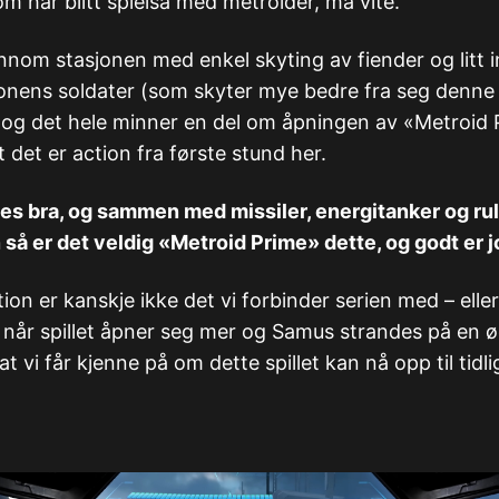
m har blitt spleisa med metroider, må vite.
nnom stasjonen med enkel skyting av fiender og litt 
onens soldater (som skyter mye bedre fra seg denne
ll) og det hele minner en del om åpningen av «Metroid 
t det er action fra første stund her.
es bra, og sammen med missiler, energitanker og ru
så er det veldig «Metroid Prime» dette, og godt er j
ion er kanskje ikke det vi forbinder serien med – elle
 når spillet åpner seg mer og Samus strandes på en ød
n at vi får kjenne på om dette spillet kan nå opp til tid