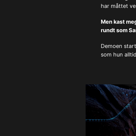
har måttet ve
Men kast meg i
rundt som Sam
Demoen starte
som hun alltid