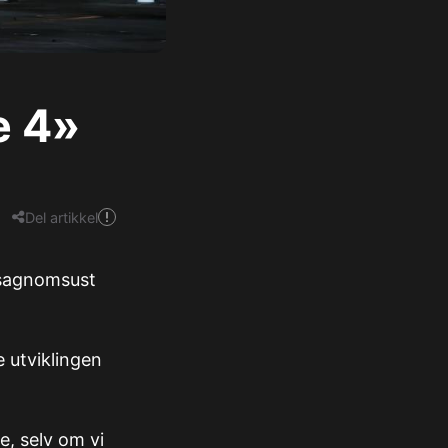
e 4»
Del artikkel
 sagnomsust
e utviklingen
e, selv om vi