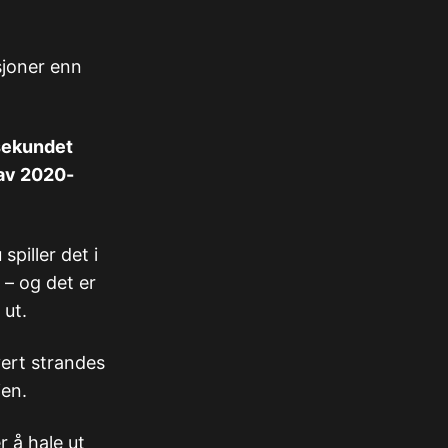
sjoner enn
 sekundet
 av 2020-
spiller det i
 – og det er
 ut.
hvert strandes
ien.
r å hale ut