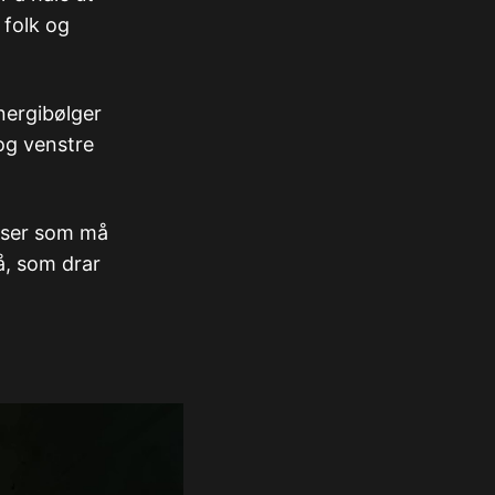
 folk og
nergibølger
 og venstre
åser som må
på, som drar