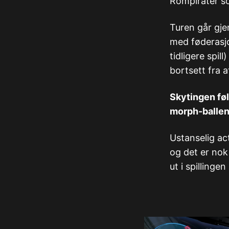
Rompirater so
Turen går gje
med føderasj
tidligere spi
bortsett fra a
Skytingen føl
morph-ballen 
Ustanselig act
og det er nok
ut i spillinge