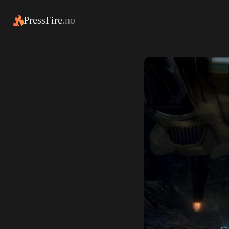
PressFire
.no