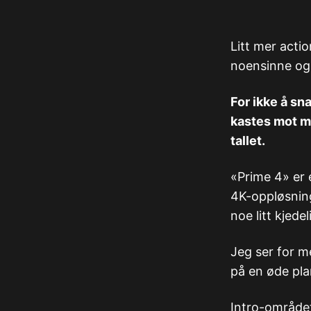
Litt mer acti
noensinne og g
For ikke å sn
kastes mot me
tallet.
«Prime 4» er e
4K-oppløsning
noe litt kjed
Jeg ser for me
på en øde pla
Intro-området 