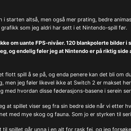
on i starten altså, men også mer prating, bedre anima
rafikk som jeg aldri har sett i et Nintendo-spill før.
akke om uante FPS-nivåer. 120 blankpolerte bilder i
g, og endelig føler jeg at Nintendo er på riktig side
t flott spill å se på, og enda penere kan det bli om du 
, men jeg føler likevel ikke at Switch 2 er makset her
elig med hvordan disse føderasjons-basene i serein ser
g at spillet viser seg fra sin bedre side når vi etter 
net med mye skog og fauna. Som jo er styrken til ser
til spillet går unna i en alt for rask fei, og jeg forsøke