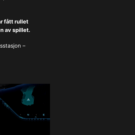
 fått rullet
n av spillet.
sstasjon –