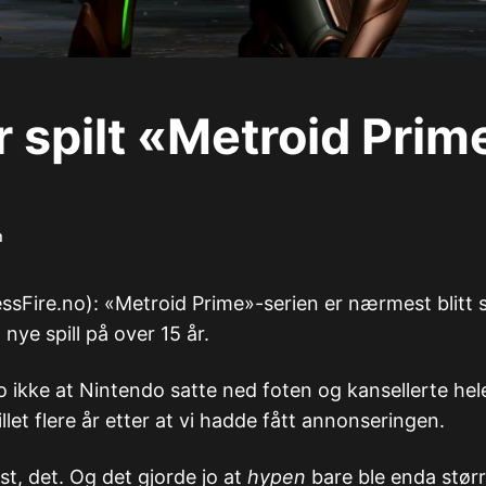
r spilt «Metroid Prim
m
sFire.no): «Metroid Prime»-serien er nærmest blitt
nye spill på over 15 år.
jo ikke at Nintendo satte ned foten og kansellerte hel
llet flere år etter at vi hadde fått annonseringen.
st, det. Og det gjorde jo at
hypen
bare ble enda størr