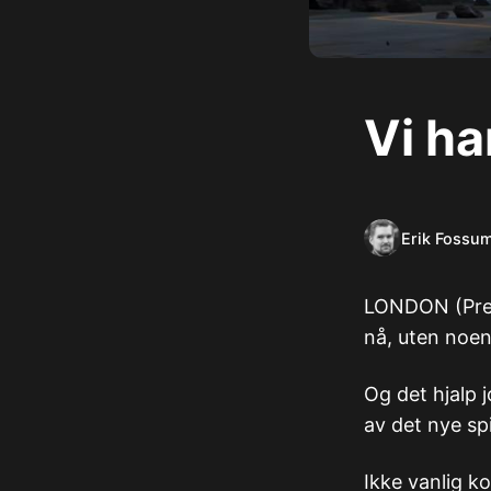
Vi ha
Erik Fossu
LONDON (Pres
nå, uten noen 
Og det hjalp 
av det nye spi
Ikke vanlig ko