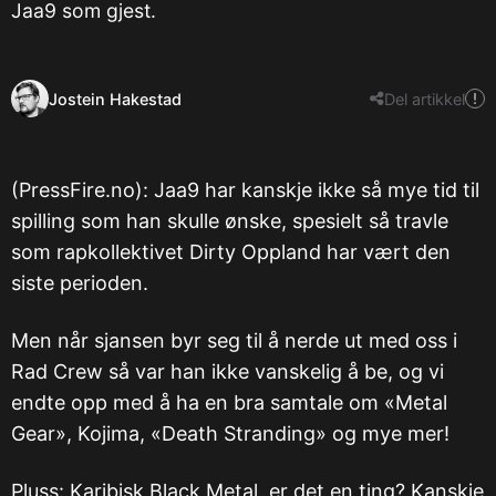
Jaa9 som gjest.
Jostein Hakestad
Del artikkel
(PressFire.no): Jaa9 har kanskje ikke så mye tid til
spilling som han skulle ønske, spesielt så travle
som rapkollektivet Dirty Oppland har vært den
siste perioden.
Men når sjansen byr seg til å nerde ut med oss i
Rad Crew så var han ikke vanskelig å be, og vi
endte opp med å ha en bra samtale om «Metal
Gear», Kojima, «Death Stranding» og mye mer!
Pluss: Karibisk Black Metal, er det en ting? Kanskje