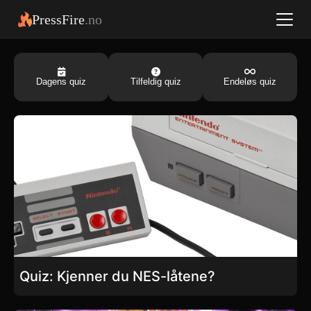
PressFire
.no
Dagens quiz
Tilfeldig quiz
Endeløs quiz
Quiz: Kjenner du NES-låtene?