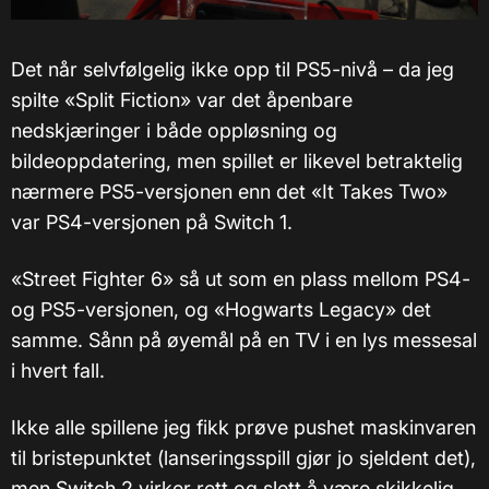
Det når selvfølgelig ikke opp til PS5-nivå – da jeg
spilte «Split Fiction» var det åpenbare
nedskjæringer i både oppløsning og
bildeoppdatering, men spillet er likevel betraktelig
nærmere PS5-versjonen enn det «It Takes Two»
var PS4-versjonen på Switch 1.
«Street Fighter 6» så ut som en plass mellom PS4-
og PS5-versjonen, og «Hogwarts Legacy» det
samme. Sånn på øyemål på en TV i en lys messesal
i hvert fall.
Ikke alle spillene jeg fikk prøve pushet maskinvaren
til bristepunktet (lanseringsspill gjør jo sjeldent det),
men Switch 2 virker rett og slett å være skikkelig