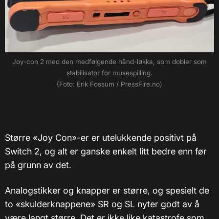
Joy-con 2 med den medfølgende hånd-løkka, som dobler som
stabilisator for musespilling.
(Foto: Erik Fossum / PressFire.no)
Større «Joy Con»-er er utelukkende positivt på
Switch 2, og alt er ganske enkelt litt bedre enn før
på grunn av det.
Analogstikker og knapper er større, og spesielt de
to «skulderknappene» SR og SL nyter godt av å
være langt større. Det er ikke like katastrofe som