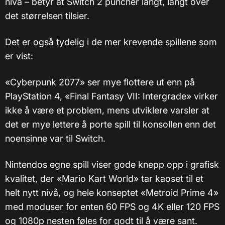
nivå – betyr at Switch 2 puncher langt, langt over
det størrelsen tilsier.
Det er også tydelig i de mer krevende spillene som
er vist:
«Cyberpunk 2077» ser mye flottere ut enn på
PlayStation 4, «Final Fantasy VII: Intergrade» virker
ikke å være et problem, mens utviklere varsler at
det er mye lettere å porte spill til konsollen enn det
noensinne var til Switch.
Nintendos egne spill viser gode knepp opp i grafisk
kvalitet, der «Mario Kart World» tar kaoset til et
helt nytt nivå, og hele konseptet «Metroid Prime 4»
med moduser for enten 60 FPS og 4K eller 120 FPS
og 1080p nesten føles for godt til å være sant.