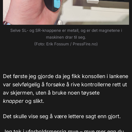
Selve SL- og SR-knappene er metall, og er det magnetene i
maskinen drar til seg.
(Foto: Erik Fossum / PressFire.no)
Det første jeg gjorde da jeg fikk konsollen i lankene
var selvfølgelig å forsøke å rive kontrollerne rett ut
av skjermen, uten å bruke noen tøysete
knapper
og slikt.
Det skulle vise seg å være lettere sagt enn gjort.
Jeg tok i uforholdsmessig mye – mye mer enn du