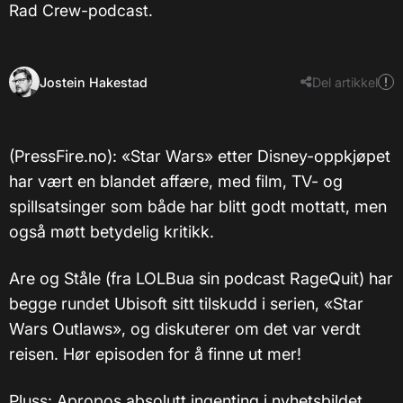
Rad Crew-podcast.
Jostein Hakestad
Del artikkel
(PressFire.no): «Star Wars» etter Disney-oppkjøpet
har vært en blandet affære, med film, TV- og
spillsatsinger som både har blitt godt mottatt, men
også møtt betydelig kritikk.
Are og Ståle (fra LOLBua sin podcast RageQuit) har
begge rundet Ubisoft sitt tilskudd i serien, «Star
Wars Outlaws», og diskuterer om det var verdt
reisen. Hør episoden for å finne ut mer!
Pluss: Apropos absolutt ingenting i nyhetsbildet