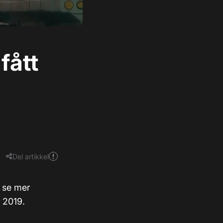
fått
Del artikkel
i se mer
 2019.