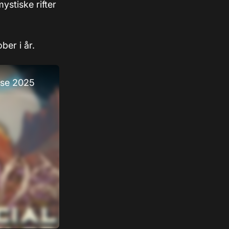
ystiske rifter
ber i år.
ase 2025