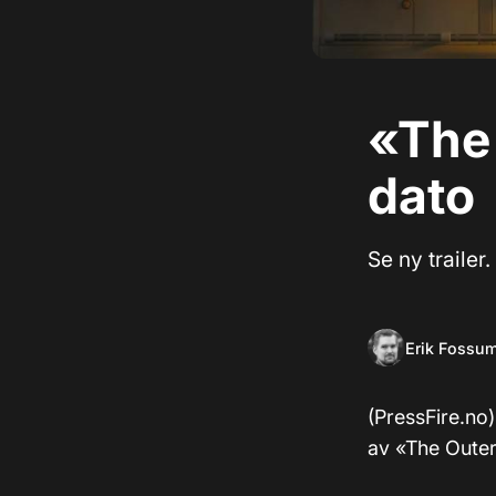
«The 
dato
Se ny trailer.
Erik Fossu
(PressFire.no
av «The Outer