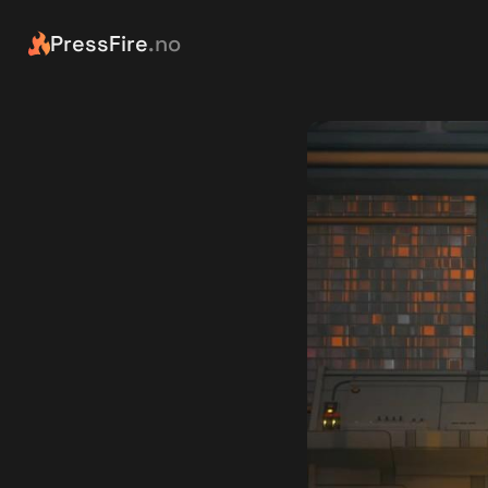
PressFire
.no