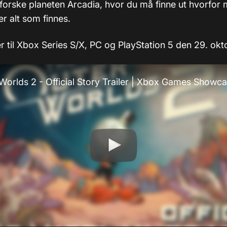
forske planeten Arcadia, hvor du må finne ut hvorfor m
er alt som finnes.
 til Xbox Series S/X, PC og PlayStation 5 den 29. okto
Worlds 2 - Official Story Trailer | Xbox Games Showc