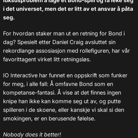
luksusproblem å lage et Bond-spill og få leke seg
i det universet, men det er litt av et ansvar å påta
seg.
For hvordan staker man ut en retning for Bond i
dag? Spesielt etter Daniel Craig avsluttet sin
rekordlange assosiasjon med rollefiguren, har vår
favorittagent virket litt retningsløs.
IO Interactive har funnet en oppskrift som funker
for meg, i alle fall: Å omfavne Bond som en
kompetanse-fantasi. Å vise at det finnes ingen
knipe han ikke kan komme seg ut av, og putte
spilleren i de skoene, eller kanskje vi skal si den
smokingen, er en berusende følelse.
Nobody does it better!