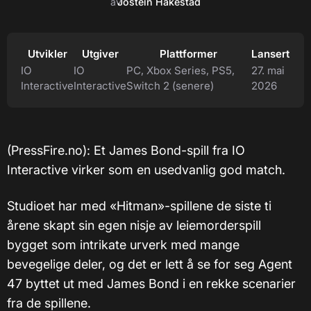
av
Jostein Hakestad
Utvikler
Utgiver
Plattformer
Lansert
IO
IO
PC, Xbox Series, PS5,
27. mai
Interactive
Interactive
Switch 2 (senere)
2026
(PressFire.no): Et James Bond-spill fra IO
Interactive virker som en usedvanlig god match.
Studioet har med «Hitman»-spillene de siste ti
årene skapt sin egen nisje av leiemorderspill
bygget som intrikate urverk med mange
bevegelige deler, og det er lett å se for seg Agent
47 byttet ut med James Bond i en rekke scenarier
fra de spillene.