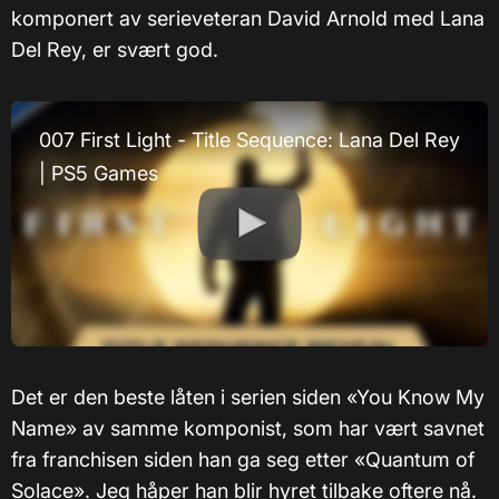
komponert av serieveteran David Arnold med Lana
Del Rey, er svært god.
007 First Light - Title Sequence: Lana Del Rey
| PS5 Games
Det er den beste låten i serien siden «You Know My
Name» av samme komponist, som har vært savnet
fra franchisen siden han ga seg etter «Quantum of
Solace». Jeg håper han blir hyret tilbake oftere nå.