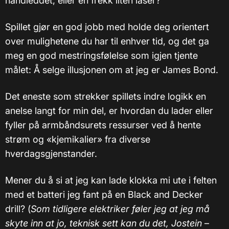
håndleddet, eller en frekk liten laser?
Spillet gjør en god jobb med holde deg orientert
over mulighetene du har til enhver tid, og det ga
meg en god mestringsfølelse som igjen tjente
målet: Å selge illusjonen om at jeg er James Bond.
Det eneste som strekker spillets indre logikk en
anelse langt for min del, er hvordan du lader eller
fyller på armbåndsurets ressurser ved å hente
strøm og «kjemikalier» fra diverse
hverdagsgjenstander.
Mener du å si at jeg kan lade klokka mi ute i felten
med et batteri jeg fant på en Black and Decker
drill? (
Som tidligere elektriker føler jeg at jeg må
skyte inn at jo, teknisk sett kan du det, Jostein
–