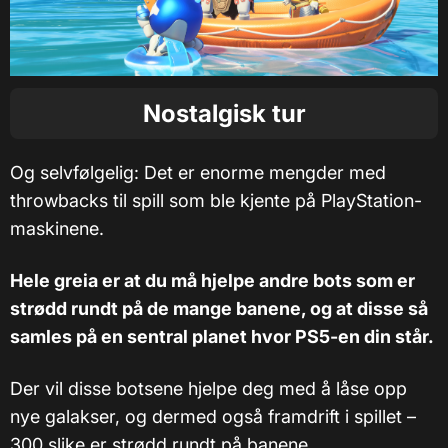
Nostalgisk tur
Og selvfølgelig: Det er enorme mengder med
throwbacks til spill som ble kjente på PlayStation-
maskinene.
Hele greia er at du må hjelpe andre bots som er
strødd rundt på de mange banene, og at disse så
samles på en sentral planet hvor PS5-en din står.
Der vil disse botsene hjelpe deg med å låse opp
nye galakser, og dermed også framdrift i spillet –
300 slike er strødd rundt på banene.