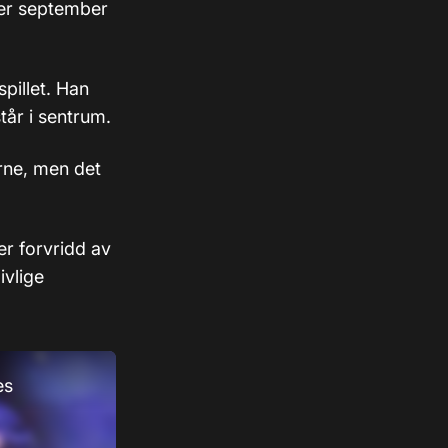
ner september
spillet. Han
står i sentrum.
erne, men det
er forvridd av
ivlige
es