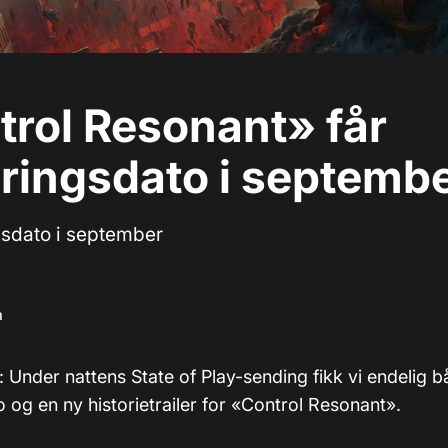
rol Resonant» får
ringsdato i septemb
gsdato i september
m
: Under nattens State of Play-sending fikk vi endelig 
 og en ny historietrailer for «Control Resonant».