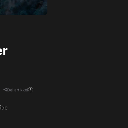
er
Del artikkel
både