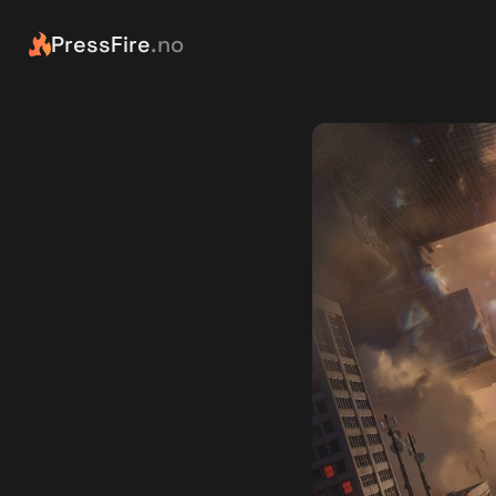
PressFire
.no