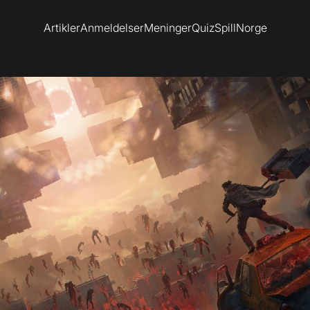
Artikler
Anmeldelser
Meninger
Quiz
SpillNorge