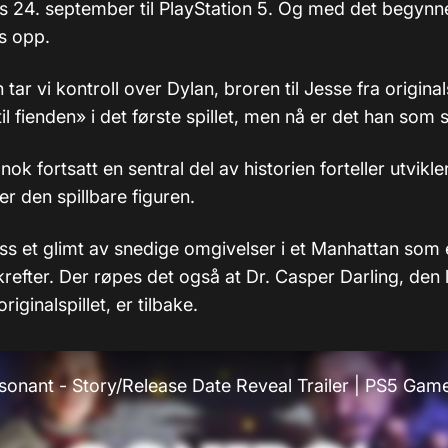
res 24. september til PlayStation 5. Og med det begyn
es opp.
ar vi kontroll over Dylan, broren til Jesse fra original
til fienden» i det første spillet, men nå er det han som 
gnok fortsatt en sentral del av historien forteller utvikl
r den spillbare figuren.
oss et glimt av snedige omgivelser i et Manhattan som 
efter. Der røpes det også at Dr. Casper Darling, den l
riginalspillet, er tilbake.
sonant - Story/Release Date Reveal Trailer | PS5 Gam