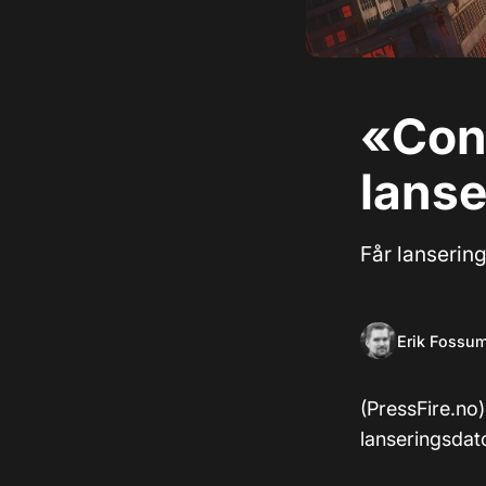
«Cont
lanse
Får lanserin
Erik Fossu
(PressFire.no)
lanseringsdato