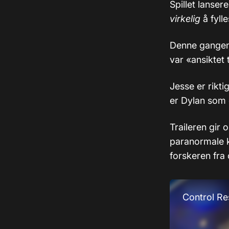
Spillet lanse
virkelig
å fyll
Denne gangen t
var «ansiktet 
Jesse er rikti
er Dylan som e
Traileren gir 
paranormale kr
forskeren fra o
Control Re