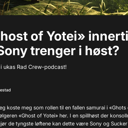
host of Yotei» innert
ony trenger i høst?
r i ukas Rad Crew-podcast!
kestad
eg koste meg som rollen til en fallen samurai i «Ghots
ølgeren «Ghost of Yotei» her. I en spillhøst der konso
gjør de tyngste løftene kan dette være Sony og Sucker