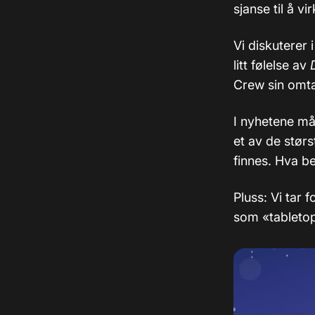
sjanse til å v
Vi diskuterer
litt følelse av
Crew sin omta
I nyhetene måt
et av de størs
finnes. Hva be
Pluss: Vi tar 
som «tabletop