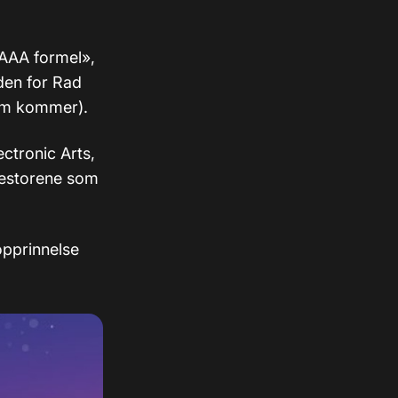
«AAA formel»,
den for Rad
som kommer).
ctronic Arts,
nvestorene som
 opprinnelse