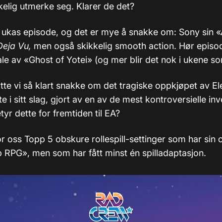
irkelig utmerke seg. Klarer de det?
 i ukas episode, og det er mye å snakke om: Sony sin 
Deja Vu,
men også skikkelig smooth action. Hør episo
le av «Ghost of Yotei» (og mer blir det nok i ukene 
te vi så klart snakke om det tragiske oppkjøpet av Ele
te i sitt slag, gjort av en av de mest kontroversielle i
tyr dette for fremtiden til EA?
for oss Topp 5 obskure rollespill-settinger som har sin
 RPG», men som har fått minst én spilladaptasjon.