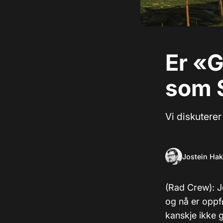
Er «G
som S
Vi diskutere
Jostein Ha
(Rad Crew): J
og nå er oppf
kanskje ikke 