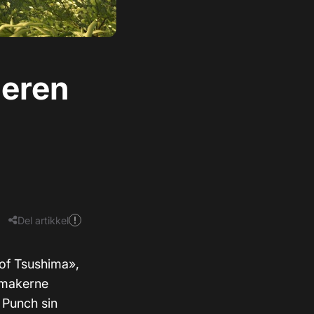
ieren
Del artikkel
 of Tsushima»,
llmakerne
 Punch sin