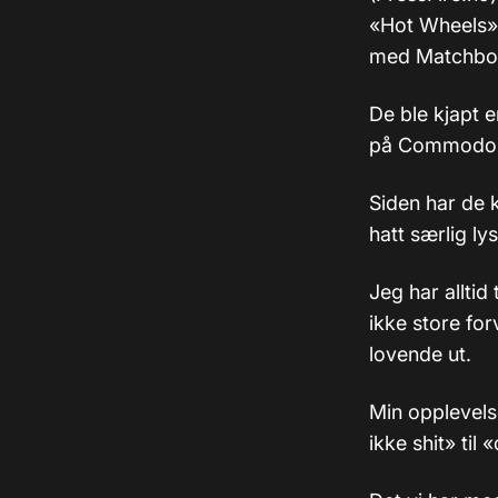
«Hot Wheels». 
med Matchbox-
De ble kjapt e
på Commodor
Siden har de 
hatt særlig ly
Jeg har alltid
ikke store for
lovende ut.
Min opplevelse
ikke shit» til