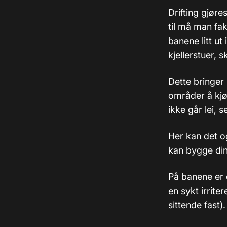
Drifting gjør
til må man fak
banene litt ut
kjellerstuer, 
Dette bringer 
områder å kjø
ikke går lei, s
Her kan det o
kan bygge din
På banene er 
en sykt irrite
sittende fast).