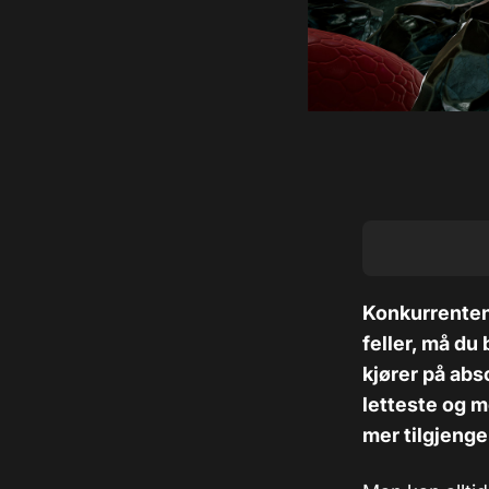
Konkurrenten
feller, må du
kjører på abs
letteste og m
mer tilgjengel