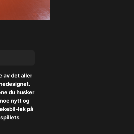
 av det aller
anedesignet.
ene du husker
noe nytt og
lekebil-lek på
spillets