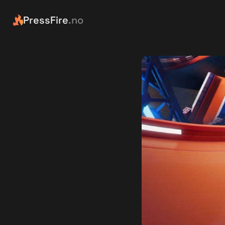
PressFire
.no