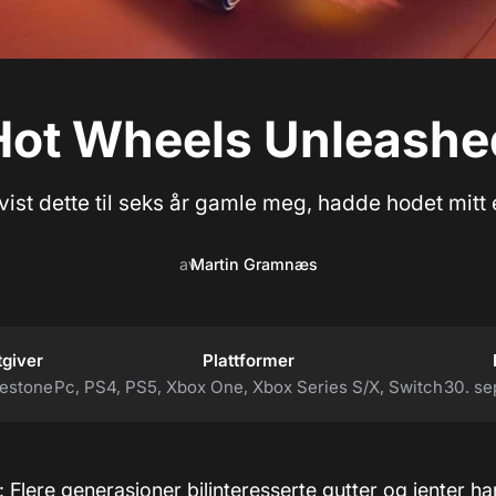
Hot Wheels Unleashe
ist dette til seks år gamle meg, hadde hodet mitt 
av
Martin Gramnæs
tgiver
Plattformer
lestone
Pc, PS4, PS5, Xbox One, Xbox Series S/X, Switch
30. s
: Flere generasjoner bilinteresserte gutter og jenter h