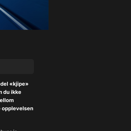
del «kjipe»
m du ikke
mellom
e opplevelsen