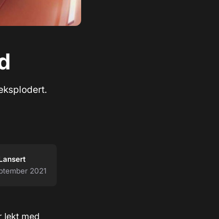
d
eksplodert.
Lansert
eptember 2021
ar lekt med