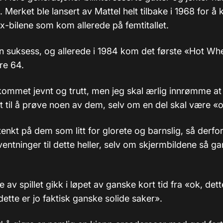
Merket ble lansert av Mattel helt tilbake i 1968 for å
bilene som kom allerede på femtitallet.
n suksess, og allerede i 1984 kom det første «Hot Whee
e 64.
kommet jevnt og trutt, men jeg skal ærlig innrømme at 
st til å prøve noen av dem, selv om en del skal være «
 tenkt på dem som litt for glorete og barnslig, så derfo
ventninger til dette heller, selv om skjermbildene så g
 av spillet gikk i løpet av ganske kort tid fra «ok, dett
 «dette er jo faktisk ganske solide saker».