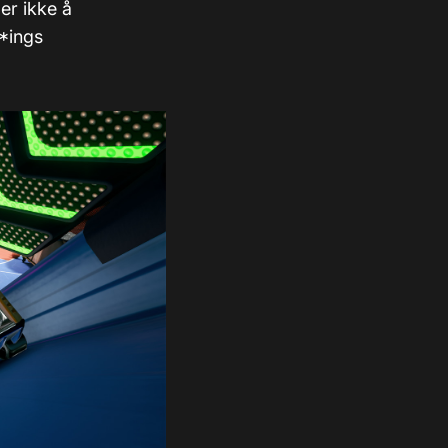
er ikke å
**ings