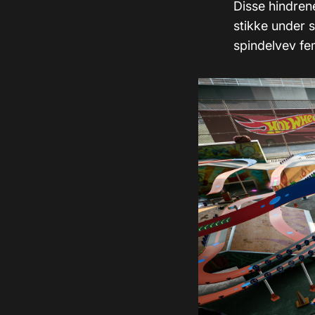
Disse hindren
stikke under s
spindelvev fe