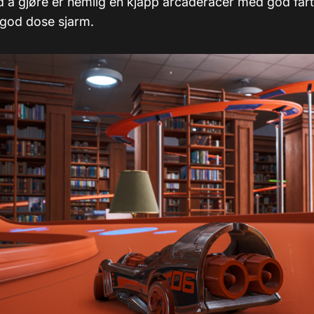
 å gjøre er nemlig en kjapp arcaderacer med god fartsf
 god dose sjarm.