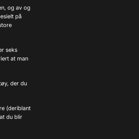
en, og av og
esielt på
store
er seks
iert at man
tøy, der du
e (deriblant
t du blir