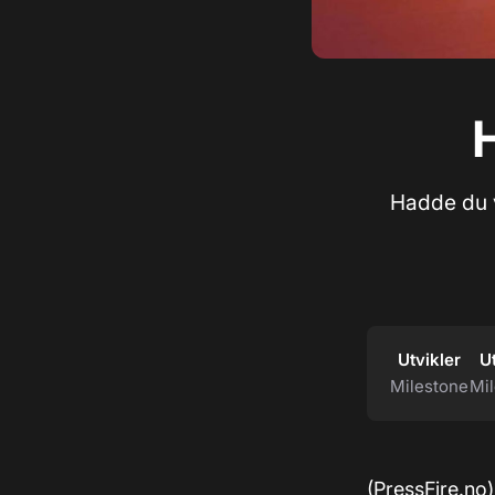
Hadde du v
Utvikler
U
Milestone
Mi
(PressFire.no)