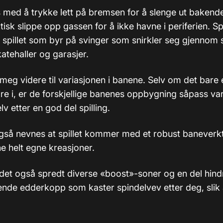
es med å trykke lett på bremsen for å slenge ut bakend
tisk slippe opp gassen for å ikke havne i periferien. Sp
 i spillet som byr på svinger som snirkler seg gjennom 
skatehaller og garasjer.
meg videre til variasjonen i banene. Selv om det bare 
re i, er de forskjellige banenes oppbygning såpass var
elv etter en god del spilling.
gså nevnes at spillet kommer med et robust baneverk
e helt egne kreasjoner.
det også spredt diverse «boost»-soner og en del hindr
rende edderkopp som kaster spindelvev etter deg, slik a