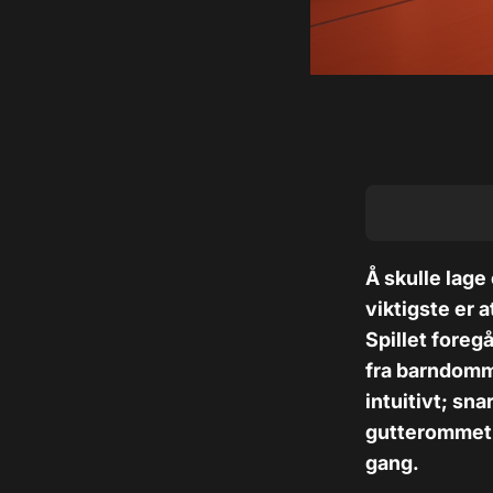
Å skulle lage
viktigste er 
Spillet fore
fra barndomm
intuitivt; sna
gutterommet o
gang.