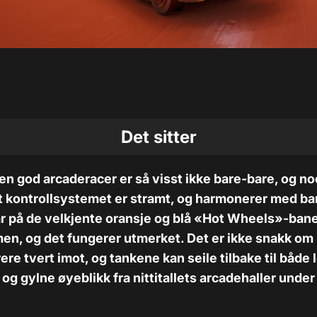
Det sitter
 en god arcaderacer er så visst ikke bare-bare, og noe
at kontrollsystemet er stramt, og harmonerer med b
går på de velkjente oransje og blå «Hot Wheels»-ban
en, og det fungerer utmerket. Det er ikke snakk om 
rere tvert imot, og tankene kan seile tilbake til både 
g gylne øyeblikk fra nittitallets arcadehaller under 