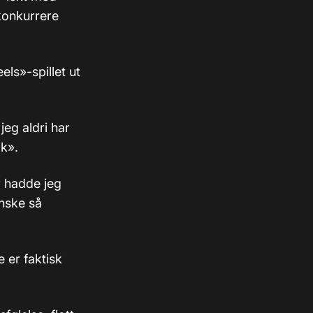
 konkurrere
ls»-spillet ut
jeg aldri har
ok».
r hadde jeg
anske så
e er faktisk