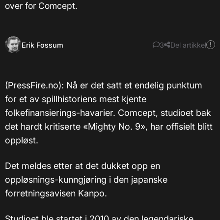
over for Comcept.
Erik Fossum
3
Del artikkel
(PressFire.no): Nå er det satt et endelig punktum
for et av spillhistoriens mest kjente
folkefinansierings-havarier. Comcept, studioet bak
det hardt kritiserte «Mighty No. 9», har offisielt blitt
oppløst.
Det meldes etter at det dukket opp en
oppløsnings-kunngjøring i den japanske
forretningsavisen Kanpo.
Studioet ble startet i 2010 av den legendariske