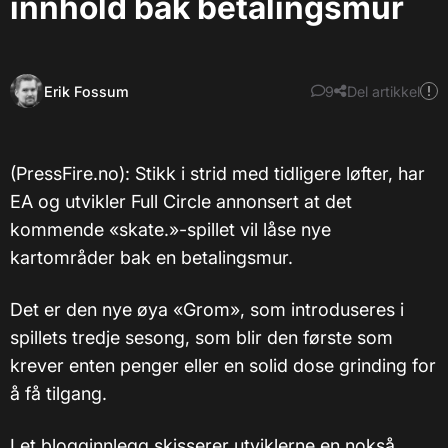
innhold bak betalingsmur
Erik Fossum
9
Del artikkel
(PressFire.no): Stikk i strid med tidligere løfter, har
EA og utvikler Full Circle annonsert at det
kommende «skate.»-spillet vil låse nye
kartområder bak en betalingsmur.
Det er den nye øya «Grom», som introduseres i
spillets tredje sesong, som blir den første som
krever enten penger eller en solid dose grinding for
å få tilgang.
I et blogginnlegg skisserer utviklerne en nokså