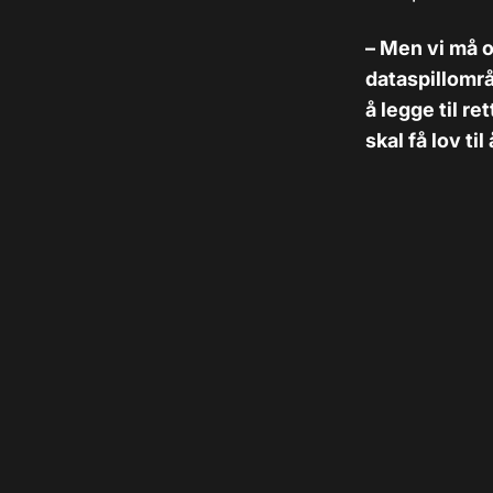
– Men vi må o
dataspillområ
å legge til re
skal få lov til