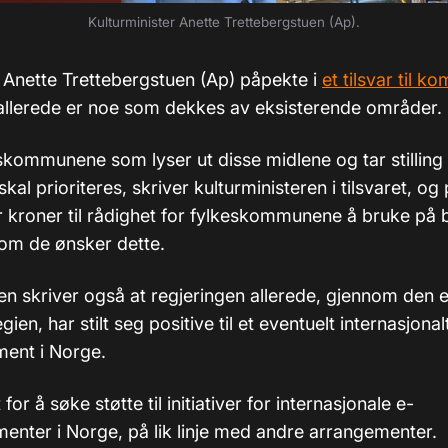
Kulturminister Anette Trettebergstuen (Ap).
r Anette Trettebergstuen (Ap) påpekte i
et tilsvar til k
allerede er noe som dekkes av eksisterende områder.
skommunene som lyser ut disse midlene og tar stilling t
al prioriteres, skriver kulturministeren i tilsvaret, og 
er kroner til rådighet for fylkeskommunene å bruke på 
som de ønsker dette.
en skriver også at regjeringen allerede, gjennom den 
gien, har stilt seg positive til et eventuelt internasjonal
ent i Norge.
for å søke støtte til initiativer for internasjonale e-
enter i Norge, på lik linje med andre arrangementer.