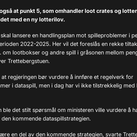
gså at punkt 5, som omhandler loot crates og lotte
idet med en ny lotterilov.
 skal lansere en handlingsplan mot spilleproblemer i p
perioden 2022-2025. Her vil det foreslås en rekke tiltak
. om lootbokser og andre spill i gråsonen mellom peng
iver Trettebergstuen.
i at regjeringen bør vurdere å innføre et regelverk for
mer i dataspill, men i dag har vi ikke tilstrekkelig med
 ble det stilt spørsmål om ministeren ville vurdere å 
 i den kommende dataspillstrategien.
 være en del av den kommende strategien, svarte Trett