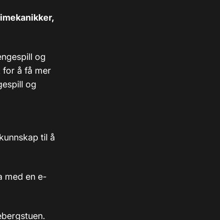
rimekanikker,
engespill og
 for å få mer
espill og
 kunnskap til å
ha med en e-
ebergstuen.