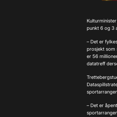
Kulturministe
punkt 6 og 3 
– Det er fylke
prosjekt som sk
er 56 million
datatreff der
Trettebergstu
Dataspillstrate
sportarrangem
– Det er åpent 
sportarrangem