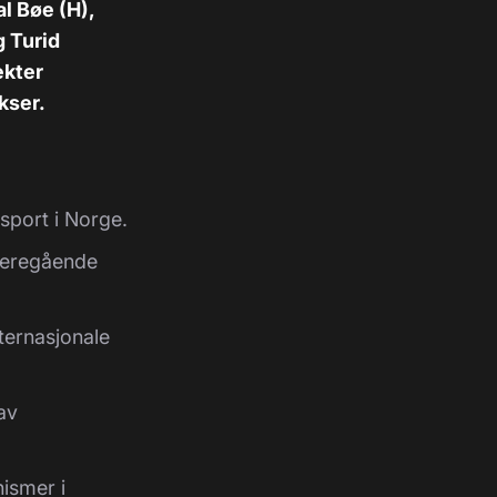
l Bøe (H),
g Turid
ekter
kser.
-sport i Norge.
videregående
.
internasjonale
av
nismer i