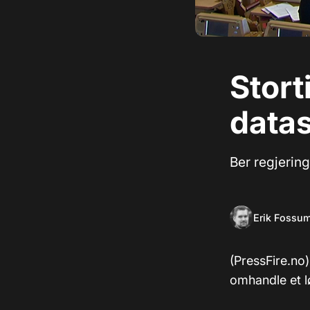
Stort
datas
Ber regjerin
Erik Fossu
(PressFire.no)
omhandle et løf