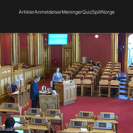
Artikler
Anmeldelser
Meninger
Quiz
SpillNorge