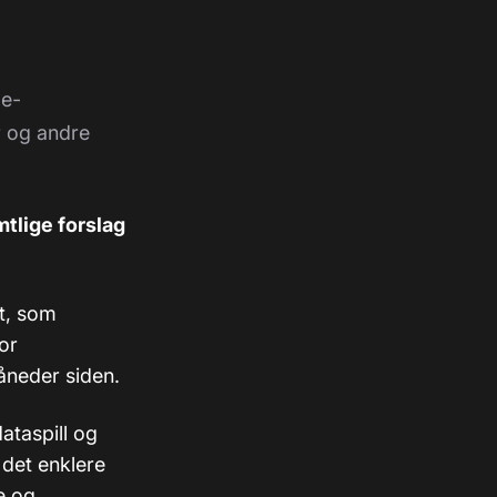
 e-
r og andre
mtlige forslag
t, som
or
åneder siden.
ataspill og
 det enklere
e og