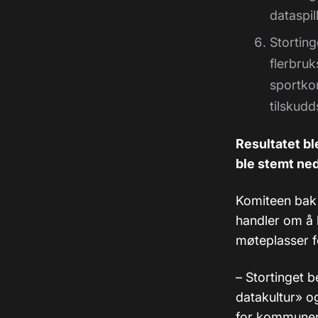
dataspil
Storting
flerbruk
sportko
tilskudd
Resultatet bl
ble stemt ne
Komiteen bak 
handler om å l
møteplasser f
– Stortinget b
datakultur» og
for kommuner 