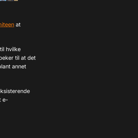
omiteen
at
il hvilke
peker til at det
blant annet
eksisterende
t e-