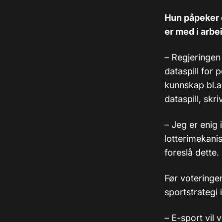
Hun påpeker o
er med i arbe
– Regjeringen
dataspill for 
kunnskap bl.a
dataspill, skr
– Jeg er enig 
lotterimekanis
foreslå dette.
Før voteringen
sportstrategi
– E-sport vil