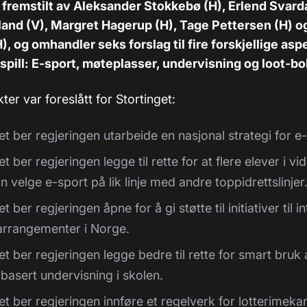
 fremstilt av Aleksander Stokkebø (H), Erlend Svarda
and (V), Margret Hagerup (H), Tage Pettersen (H) o
), og omhandler seks forslag til fire forskjellige asp
spill: E-sport, møteplasser, undervisning og loot-bo
er var foreslått for Stortinget:
et ber regjeringen utarbeide en nasjonal strategi for e
et ber regjeringen legge til rette for at flere elever i 
n velge e-sport på lik linje med andre toppidrettslinjer
t ber regjeringen åpne for å gi støtte til initiativer til 
arrangementer i Norge.
et ber regjeringen legge bedre til rette for smart bruk 
lbasert undervisning i skolen.
et ber regjeringen innføre et regelverk for lotterimeka