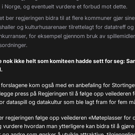
l i Norge, og eventuelt vurdere et forbud mot dette.
et ber regjeringen bidra til at flere kommuner gjør sine
shaller og kulturhusarenaer tilrettelagt for datatreff og
nkurranser, for eksempel gjennom bruk av spillemidle
sordninger.
e nok ikke helt som komiteen hadde sett for seg: Sa
d.
forslagene kom også med en anbefaling for Stortinge
egge press på Regjeringen til å følge opp veilederen f
or dataspill og datakultur som ble lagt fram for fem m
er regjeringen følge opp veilederen «Møteplasser for d
 vurdere hvordan man ytterligere kan bidra til å gjøre
og andre som ønsker å utvikle attraktive, tilgjengelig