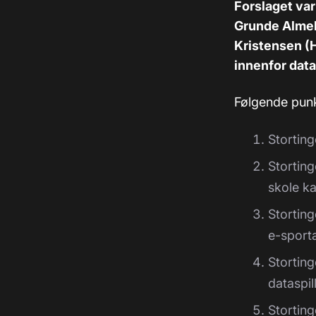
Forslaget var
Grunde Almel
Kristensen (H
innenfor data
Følgende punkt
Storting
Storting
skole ka
Stortinge
e-sport
Storting
dataspil
Storting