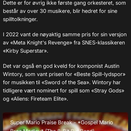
Dette er for øvrig ikke første gang orkesteret, som
består av over 30 musikere, blir hedret for sine
spilltolkninger.
I 2022 vant de nøyaktig samme pris for sin versjon
av «Meta Knight's Revenge» fra SNES-klassikeren
«Kirby Superstar».
Det var også en god kveld for komponist Austin
Wintory, som vant prisen for «Beste Spill-lydspor»
for musikken til «Sword of the Sea». Wintory har
tidligere vært nominert for spill som «Stray Gods»
og «Aliens: Fireteam Elite».
Super Mario Praise Break - *Gospel Mario