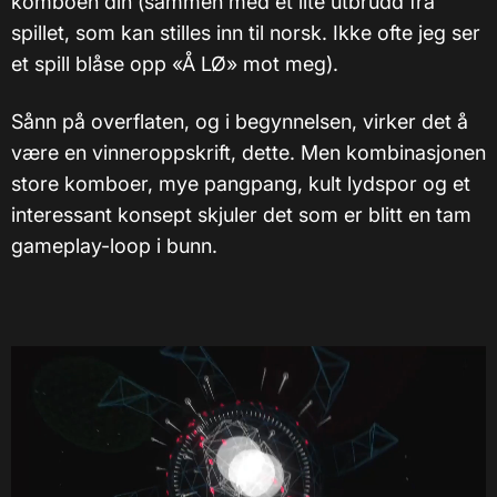
komboen din (sammen med et lite utbrudd fra
spillet, som kan stilles inn til norsk. Ikke ofte jeg ser
et spill blåse opp «Å LØ» mot meg).
Sånn på overflaten, og i begynnelsen, virker det å
være en vinneroppskrift, dette. Men kombinasjonen
store komboer, mye pangpang, kult lydspor og et
interessant konsept skjuler det som er blitt en tam
gameplay-loop i bunn.