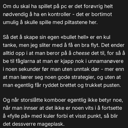
Om du skal ha spillet på pc er det forøvrig helt
nødvendig å ha en kontroller - det er bortimot
umulig å skulle spille med piltastene her.
Så det å skape sin egen «bullet hell» er en kul
tanke, men jeg sliter med å få en bra flyt. Det ender
alltid opp i at man beror på å
cheese
det til, for så å
be til fåglarna at man er kjapp nok i unnamanøvere
i noen sekunder før man uten unntak dør - mer enn
at man lærer seg noen gode strategier, og uten at
man egentlig får ryddet brettet og trukket pusten.
Og når storslåtte komboer egentlig ikke betyr noe,
når man innser at det ikke er noen vits i å fortsette
å «fylle på» med kuler forbi et visst punkt, så blir
det dessverre mageplask.