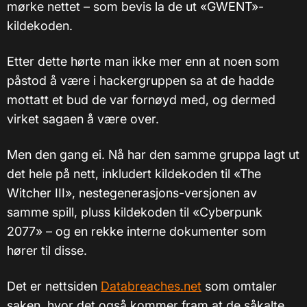
mørke nettet – som bevis la de ut «GWENT»-
kildekoden.
Etter dette hørte man ikke mer enn at noen som
påstod å være i hackergruppen sa at de hadde
mottatt et bud de var fornøyd med, og dermed
virket sagaen å være over.
Men den gang ei. Nå har den samme gruppa lagt ut
det hele på nett, inkludert kildekoden til «The
Witcher III», nestegenerasjons-versjonen av
samme spill, pluss kildekoden til «Cyberpunk
2077» – og en rekke interne dokumenter som
hører til disse.
Det er nettsiden
Databreaches.net
som omtaler
saken, hvor det også kommer fram at de såkalte