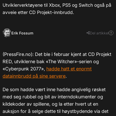
Utviklerverktøyene til Xbox, PS5 og Switch også på
avveie etter CD Projekt-innbrudd.
Erik Fossum
Del artikkel
(PressFire.no): Det ble i februar kjent at CD Projekt
RED, utviklerne bak «The Witcher»-serien og
«Cyberpunk 2077»,
hadde hatt et enormt
datainnbrudd på sine servere
.
De som hadde vært inne hadde angivelig røsket
med seg rubbel og bit av interndokumenter og
kildekoder av spillene, og la etter hvert ut en
auksjon for å selge dette til høystbydende via det