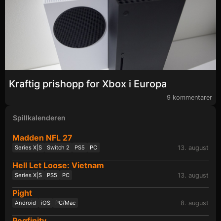
Kraftig prishopp for Xbox i Europa
9 kommentarer
Spillkalenderen
Madden NFL 27
13. august
Series X|S
Switch 2
PS5
PC
Hell Let Loose: Vietnam
13. august
Series X|S
PS5
PC
Pight
8. august
Android
iOS
PC/Mac
Pegfinity