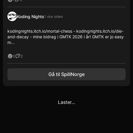
Koding Nights
1 uke siden
kodingnights.itch.io/mortal-chess - kodingnights.itch.io/die-
and-decay - mine bidrag i GMTK 2026 i år! GMTK er jo easy
m...
0
2
Gå til SpillNorge
Laster...