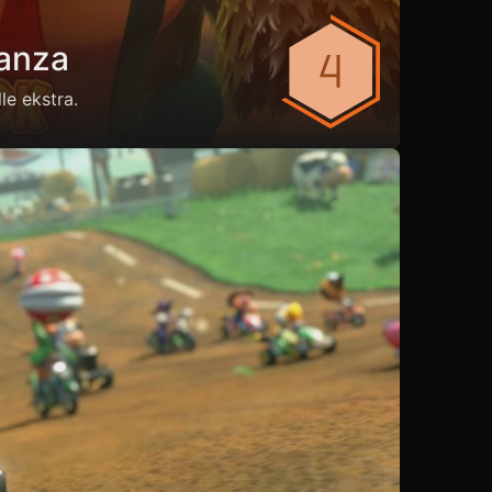
anza
le ekstra.