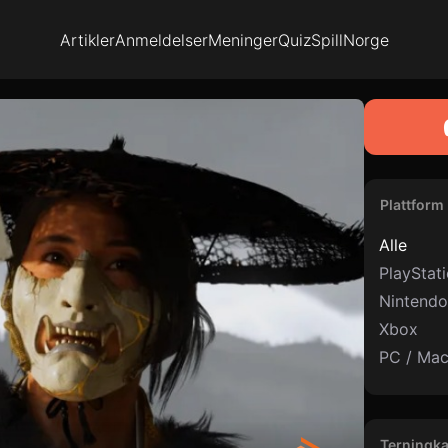
Artikler
Anmeldelser
Meninger
Quiz
SpillNorge
Plattform
Alle
PlayStat
Nintendo
Xbox
PC / Ma
Terningka