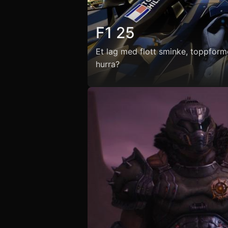
F1 25
Et lag med flott sminke, toppforme
hurra?