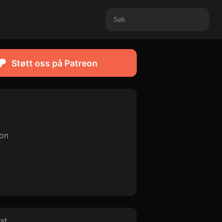
Støtt oss på Patreon
ion
c
st