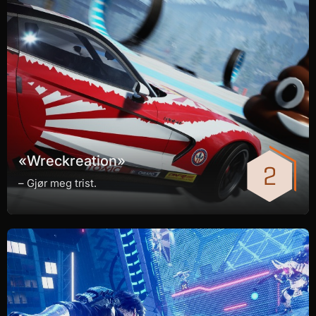
«Wreckreation»
– Gjør meg trist.