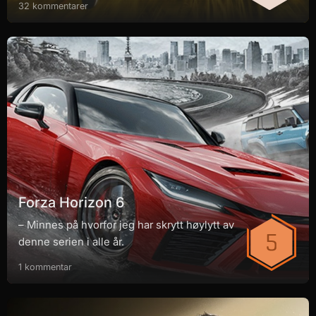
32 kommentarer
Forza Horizon 6
– Minnes på hvorfor jeg har skrytt høylytt av
denne serien i alle år.
1 kommentar