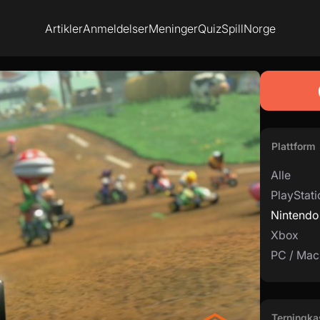
Artikler
Anmeldelser
Meninger
Quiz
SpillNorge
Plattform
Alle
PlayStati
Nintendo
Xbox
PC / Mac
Terningka