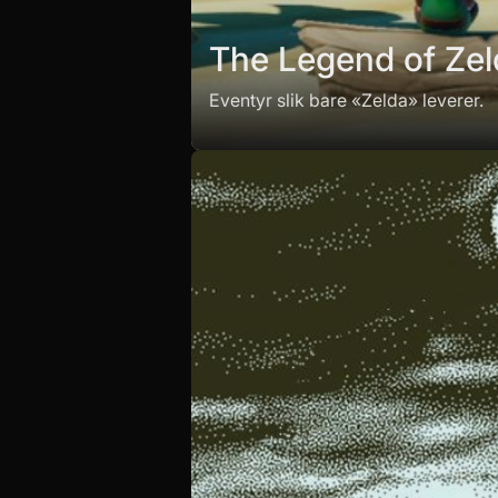
The Legend of Zel
Eventyr slik bare «Zelda» leverer.