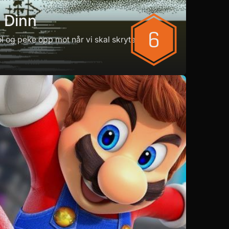
 Dinn
ol og peke opp mot når vi skal skryte av spill