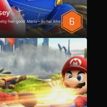
sey
elig feel-good. Mario – du har ikke glemt det,