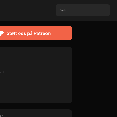
Støtt oss på Patreon
on
st