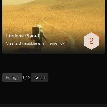
Lifeless Planet
Viser aldri muskler eller hjerne nok.
1 / 2
Forrige
Neste